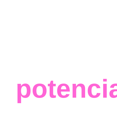
Maximize 
potenci
dos seus