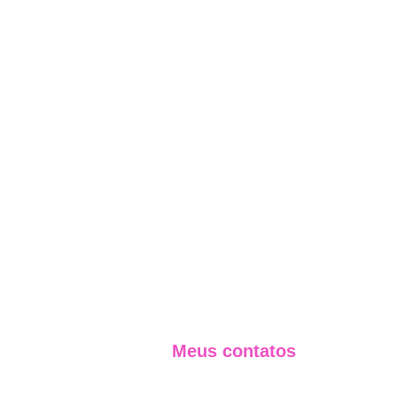
Meus contatos
(11) 99351-0000
gustavo@kitagawa.com.br 